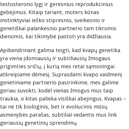
testosterono lygį ir geresnius reprodukcinius
gebėjimus. Kitaip tariant, moters kūnas
instinktyviai ieško stipresnio, sveikesnio ir
genetiškai palankesnio partnerio tam tikromis
dienomis, kai tikimybė pastoti yra didžiausia.
Apibendrinant galima teigti, kad kvapų genetika
yra viena įdomiausių ir subtiliausių žmogaus
prigimties sričių, į kurią mes retai sąmoningai
atkreipiame dėmesį. Suprasdami kvapo vaidmenį
genetiniame partnerio pasirinkime, mes galime
geriau suvokti, kodėl vienas žmogus mus taip
traukia, o kitas palieka visiškai abejingus. Kvapas –
tai ne tik biologinis, bet ir evoliucinis mūsų
asmenybės parašas, subtiliai vedantis mus link
geriausių genetinių sprendimų.