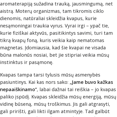
aromaterapiją sužadina trauką, jausmingumą, net
aistrą. Moterų organizmas, tam tikromis ciklo
dienomis, natūraliai skleidžia kvapus, kurie
nesąmoningai traukia vyrus. Vyrai irgi – ypač tie,
kurie fiziškai aktyvūs, pasitikintys savimi, turi tam
tikrą kvapų foną, kuris veikia kaip nematomas
magnetas. Įdomiausia, kad šie kvapai ne visada
būna malonūs nosiai, bet jie stipriai veikia mūsų
instinktus ir pasąmonę.
Kvapas tampa tarsi tylusis mūsų asmenybės
pasiuntinys. Kai kas nors sako:
„Jame buvo kažkas
nepaaiškinamo“
, labai dažnai tai reiškia – jo kvapas
paliko įspūdį. Kvapas skleidžia mūsų energiją, mūsų
vidinę būseną, mūsų troškimus. Jis gali atgrasyti,
gali pririšti, gali likti ilgam atmintyje. Tad galbūt