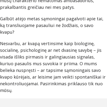
mūsų charakterio nematomas ambasadorius,
prakalbantis greičiau nei mes patys.
Galbūt atėjo metas sąmoningai pagalvoti apie tai,
ką transliuojame pasauliui ne žodžiais, o savo
kvapu?
Nesvarbu, ar kvapą vertinsime kaip biologinę,
socialinę, psichologinę ar net dvasinę savybę – jis
visada išliks pirmasis ir galingiausias signalas,
kuriuo pasaulis mus suvokia ir priima. O mums
belieka nuspręsti – ar tapsime sąmoningais savo
kvapo kūrėjais, ar leisime jam veikti spontaniškai ir
nekontroliuojamai. Pasirinkimas priklauso tik nuo
mūsų.