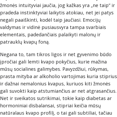
žmonės intuityviai jaučia, jog kažkas yra „ne taip“ ir
pradeda instinktyviai laikytis atokiau, net jei patys
negali paaiškinti, kodėl taip jaučiasi. Emocijų
valdymas ir vidinė pusiausvyra tampa svarbiais
elementais, padedančiais palaikyti malonų ir
patrauklų kvapų foną.
Negana to, tam tikros ligos ir net gyvenimo būdo
įpročiai gali lemti kvapo pokyčius, kurie mažina
mūsų socialines galimybes. Pavyzdžiui, rūkymas,
prasta mityba ar alkoholio vartojimas kuria stiprius
ir dažnai nemalonius kvapus, kuriuos kiti žmonės
gali suvokti kaip atstumiančius ar net atgrasančius.
Net ir sveikatos sutrikimai, tokie kaip diabetas ar
hormoniniai disbalansai, stipriai keičia mūsų
natūralaus kvapo profilį, o tai gali subtiliai, tačiau