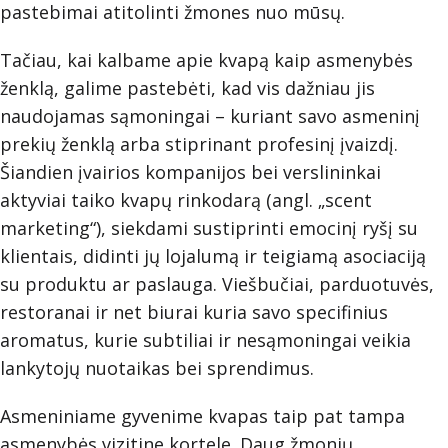
pastebimai atitolinti žmones nuo mūsų.
Tačiau, kai kalbame apie kvapą kaip asmenybės
ženklą, galime pastebėti, kad vis dažniau jis
naudojamas sąmoningai – kuriant savo asmeninį
prekių ženklą arba stiprinant profesinį įvaizdį.
Šiandien įvairios kompanijos bei verslininkai
aktyviai taiko kvapų rinkodarą (angl. „scent
marketing“), siekdami sustiprinti emocinį ryšį su
klientais, didinti jų lojalumą ir teigiamą asociaciją
su produktu ar paslauga. Viešbučiai, parduotuvės,
restoranai ir net biurai kuria savo specifinius
aromatus, kurie subtiliai ir nesąmoningai veikia
lankytojų nuotaikas bei sprendimus.
Asmeniniame gyvenime kvapas taip pat tampa
asmenybės vizitine kortele. Daug žmonių