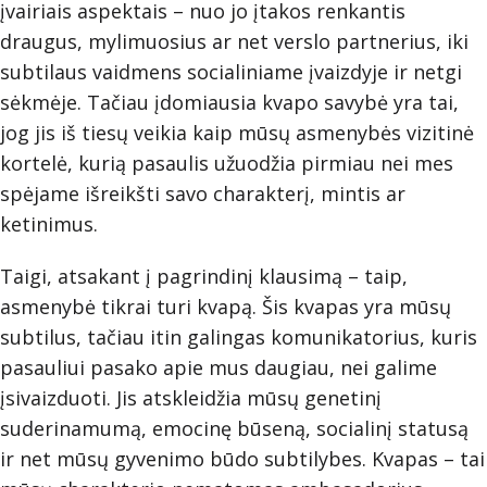
įvairiais aspektais – nuo jo įtakos renkantis
draugus, mylimuosius ar net verslo partnerius, iki
subtilaus vaidmens socialiniame įvaizdyje ir netgi
sėkmėje. Tačiau įdomiausia kvapo savybė yra tai,
jog jis iš tiesų veikia kaip mūsų asmenybės vizitinė
kortelė, kurią pasaulis užuodžia pirmiau nei mes
spėjame išreikšti savo charakterį, mintis ar
ketinimus.
Taigi, atsakant į pagrindinį klausimą – taip,
asmenybė tikrai turi kvapą. Šis kvapas yra mūsų
subtilus, tačiau itin galingas komunikatorius, kuris
pasauliui pasako apie mus daugiau, nei galime
įsivaizduoti. Jis atskleidžia mūsų genetinį
suderinamumą, emocinę būseną, socialinį statusą
ir net mūsų gyvenimo būdo subtilybes. Kvapas – tai