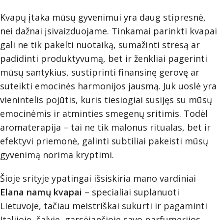
Kvapų įtaka mūsų gyvenimui yra daug stipresnė,
nei dažnai įsivaizduojame. Tinkamai parinkti kvapai
gali ne tik pakelti nuotaiką, sumažinti stresą ar
padidinti produktyvumą, bet ir ženkliai pagerinti
mūsų santykius, sustiprinti finansinę gerovę ar
suteikti emocinės harmonijos jausmą. Juk uoslė yra
vienintelis pojūtis, kuris tiesiogiai susijęs su mūsų
emocinėmis ir atminties smegenų sritimis. Todėl
aromaterapija – tai ne tik malonus ritualas, bet ir
efektyvi priemonė, galinti subtiliai pakeisti mūsų
gyvenimą norima kryptimi.
Šioje srityje ypatingai išsiskiria mano vardiniai
Elana namų kvapai
– specialiai suplanuoti
Lietuvoje, tačiau meistriškai sukurti ir pagaminti
Italijoje, šalyje, garsėjančioje savo parfumerijos