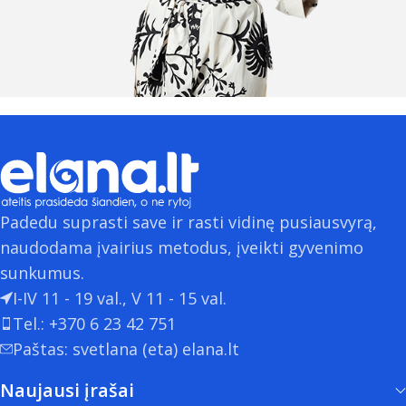
Padedu suprasti save ir rasti vidinę pusiausvyrą,
naudodama įvairius metodus, įveikti gyvenimo
sunkumus.
I-IV 11 - 19 val., V 11 - 15 val.
Tel.: +370 6 23 42 751
Paštas: svetlana (eta) elana.lt
Naujausi įrašai