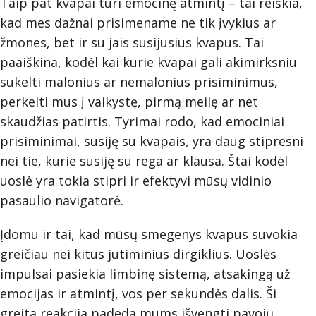
Taip pat kvapai turi emocinę atmintį – tai reiškia,
kad mes dažnai prisimename ne tik įvykius ar
žmones, bet ir su jais susijusius kvapus. Tai
paaiškina, kodėl kai kurie kvapai gali akimirksniu
sukelti malonius ar nemalonius prisiminimus,
perkelti mus į vaikystę, pirmą meilę ar net
skaudžias patirtis. Tyrimai rodo, kad emociniai
prisiminimai, susiję su kvapais, yra daug stipresni
nei tie, kurie susiję su rega ar klausa. Štai kodėl
uoslė yra tokia stipri ir efektyvi mūsų vidinio
pasaulio navigatorė.
Įdomu ir tai, kad mūsų smegenys kvapus suvokia
greičiau nei kitus jutiminius dirgiklius. Uoslės
impulsai pasiekia limbinę sistemą, atsakingą už
emocijas ir atmintį, vos per sekundės dalis. Ši
greita reakcija padeda mums išvengti pavojų