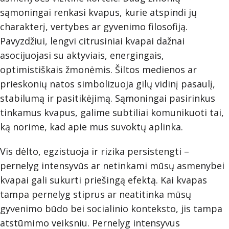
sąmoningai renkasi kvapus, kurie atspindi jų
charakterį, vertybes ar gyvenimo filosofiją.
Pavyzdžiui, lengvi citrusiniai kvapai dažnai
asocijuojasi su aktyviais, energingais,
optimistiškais žmonėmis. Šiltos medienos ar
prieskonių natos simbolizuoja gilų vidinį pasaulį,
stabilumą ir pasitikėjimą. Sąmoningai pasirinkus
tinkamus kvapus, galime subtiliai komunikuoti tai,
ką norime, kad apie mus suvoktų aplinka.
Vis dėlto, egzistuoja ir rizika persistengti –
pernelyg intensyvūs ar netinkami mūsų asmenybei
kvapai gali sukurti priešingą efektą. Kai kvapas
tampa pernelyg stiprus ar neatitinka mūsų
gyvenimo būdo bei socialinio konteksto, jis tampa
atstūmimo veiksniu. Pernelyg intensyvus