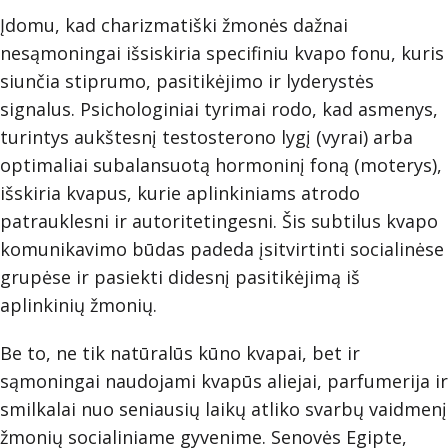
Įdomu, kad charizmatiški žmonės dažnai
nesąmoningai išsiskiria specifiniu kvapo fonu, kuris
siunčia stiprumo, pasitikėjimo ir lyderystės
signalus. Psichologiniai tyrimai rodo, kad asmenys,
turintys aukštesnį testosterono lygį (vyrai) arba
optimaliai subalansuotą hormoninį foną (moterys),
išskiria kvapus, kurie aplinkiniams atrodo
patrauklesni ir autoritetingesni. Šis subtilus kvapo
komunikavimo būdas padeda įsitvirtinti socialinėse
grupėse ir pasiekti didesnį pasitikėjimą iš
aplinkinių žmonių.
Be to, ne tik natūralūs kūno kvapai, bet ir
sąmoningai naudojami kvapūs aliejai, parfumerija ir
smilkalai nuo seniausių laikų atliko svarbų vaidmenį
žmonių socialiniame gyvenime. Senovės Egipte,