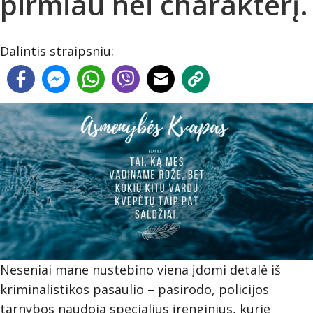
pirmiau nei charakterį.
Dalintis straipsniu:
Neseniai mane nustebino viena įdomi detalė iš
kriminalistikos pasaulio – pasirodo, policijos
tarnybos naudoja specialius įrenginius, kurie