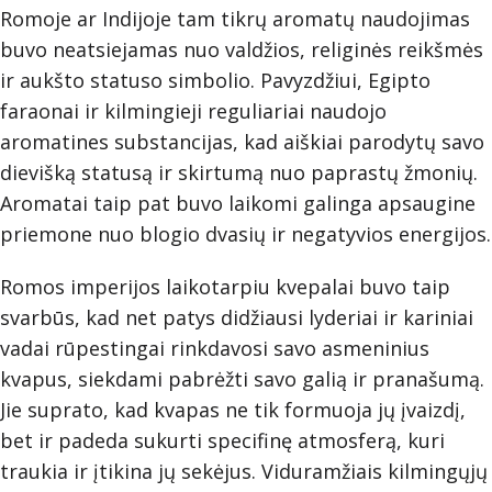
Romoje ar Indijoje tam tikrų aromatų naudojimas
buvo neatsiejamas nuo valdžios, religinės reikšmės
ir aukšto statuso simbolio. Pavyzdžiui, Egipto
faraonai ir kilmingieji reguliariai naudojo
aromatines substancijas, kad aiškiai parodytų savo
dievišką statusą ir skirtumą nuo paprastų žmonių.
Aromatai taip pat buvo laikomi galinga apsaugine
priemone nuo blogio dvasių ir negatyvios energijos.
Romos imperijos laikotarpiu kvepalai buvo taip
svarbūs, kad net patys didžiausi lyderiai ir kariniai
vadai rūpestingai rinkdavosi savo asmeninius
kvapus, siekdami pabrėžti savo galią ir pranašumą.
Jie suprato, kad kvapas ne tik formuoja jų įvaizdį,
bet ir padeda sukurti specifinę atmosferą, kuri
traukia ir įtikina jų sekėjus. Viduramžiais kilmingųjų