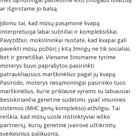
mes sąmoningai pastebime kito žmogaus išvaizdą
ar išgirstame jo balsą.
Įdomu tai, kad mūsų pasąmonė kvapą
interpretuoja labai subtiliai ir kompleksiškai.
Pavyzdžiui, mokslininkai nustatė, kad kvapai gali
paveikti mūsų požiūrį į kitą žmogų ne tik socialiai,
bet ir genetiškai. Viename žinomame tyrime
moterys buvo paprašytos pasirinkti
patraukliausius marškinėlius pagal jų kvapą.
Pasirodo, moterys nesąmoningai pasirinko tuos
marškinėlius, kurie priklausė vyrams su labiausiai
besiskiriančia genetine sudėtimi, ypač imuninės
sistemos (MHC genų komplekso) atžvilgiu. Tai
reiškia, kad mūsų uoslė instinktyviai ieško
partnerių, kurių genetinė įvairovė užtikrintų
sveikesnius palikuonis.