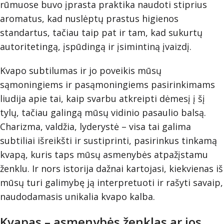
rūmuose buvo įprasta praktika naudoti stiprius
aromatus, kad nuslėptų prastus higienos
standartus, tačiau taip pat ir tam, kad sukurtų
autoritetingą, įspūdingą ir įsimintiną įvaizdį.
Kvapo subtilumas ir jo poveikis mūsų
sąmoningiems ir pasąmoningiems pasirinkimams
liudija apie tai, kaip svarbu atkreipti dėmesį į šį
tylų, tačiau galingą mūsų vidinio pasaulio balsą.
Charizma, valdžia, lyderystė – visa tai galima
subtiliai išreikšti ir sustiprinti, pasirinkus tinkamą
kvapą, kuris taps mūsų asmenybės atpažįstamu
ženklu. Ir nors istorija dažnai kartojasi, kiekvienas iš
mūsų turi galimybę ją interpretuoti ir rašyti savaip,
naudodamasis unikalia kvapo kalba.
Kvapas – asmenybės ženklas ar jos