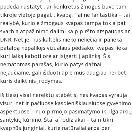
padeda nustatyti, ar konkretus žmogus buvo tam
tikroje vietoje pagal… kvapą. Tai ne fantastika – tai
realybė, kurioje žmogaus kvapas tampa tokia pat
svarbia atpažinimo dalimi kaip piršto atspaudas ar
DNR. Net jei nusikaltėlis nieko neliečia ir palieka
patalpą nepalikęs vizualaus pėdsako, kvapas lieka
kurį laiką kaboti ore ar įsigerti į aplinką. Šis
nematomas parašas, kurio patys dažnai
nejaučiame, gali išduoti apie mus daugiau nei bet
kuris daiktinis įrodymas.
Iš tiesų visai nereiktų stebėtis, nes kvapas vyrauja
visur, net ir pačiuose kasdieniškiausiuose gyvenimo
aspektuose – nuo pirmojo pasimatymo iki ilgalaikių
santykių kūrimo. Štai afrodiziakai – tam tikri
kvapnūs junginiai, kurie natūraliai arba per