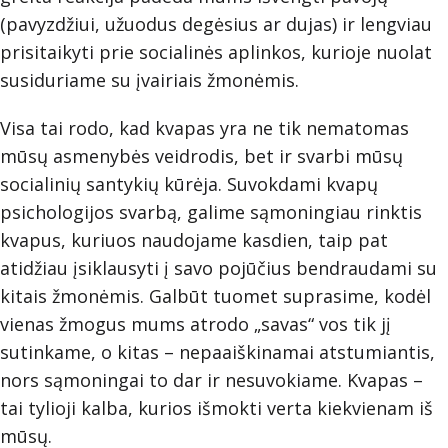
(pavyzdžiui, užuodus degėsius ar dujas) ir lengviau
prisitaikyti prie socialinės aplinkos, kurioje nuolat
susiduriame su įvairiais žmonėmis.
Visa tai rodo, kad kvapas yra ne tik nematomas
mūsų asmenybės veidrodis, bet ir svarbi mūsų
socialinių santykių kūrėja. Suvokdami kvapų
psichologijos svarbą, galime sąmoningiau rinktis
kvapus, kuriuos naudojame kasdien, taip pat
atidžiau įsiklausyti į savo pojūčius bendraudami su
kitais žmonėmis. Galbūt tuomet suprasime, kodėl
vienas žmogus mums atrodo „savas“ vos tik jį
sutinkame, o kitas – nepaaiškinamai atstumiantis,
nors sąmoningai to dar ir nesuvokiame. Kvapas –
tai tylioji kalba, kurios išmokti verta kiekvienam iš
mūsų.