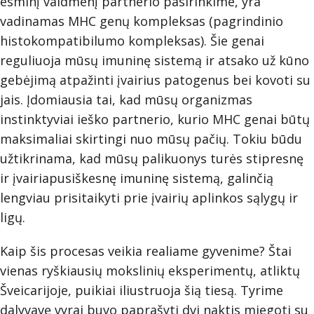
esminį vaidmenį partnerio pasirinkime, yra
vadinamas MHC genų kompleksas (pagrindinio
histokompatibilumo kompleksas). Šie genai
reguliuoja mūsų imuninę sistemą ir atsako už kūno
gebėjimą atpažinti įvairius patogenus bei kovoti su
jais. Įdomiausia tai, kad mūsų organizmas
instinktyviai ieško partnerio, kurio MHC genai būtų
maksimaliai skirtingi nuo mūsų pačių. Tokiu būdu
užtikrinama, kad mūsų palikuonys turės stipresnę
ir įvairiapusiškesnę imuninę sistemą, galinčią
lengviau prisitaikyti prie įvairių aplinkos sąlygų ir
ligų.
Kaip šis procesas veikia realiame gyvenime? Štai
vienas ryškiausių mokslinių eksperimentų, atliktų
Šveicarijoje, puikiai iliustruoja šią tiesą. Tyrime
dalyvavę vyrai buvo paprašyti dvi naktis miegoti su