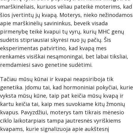
marškinėliais, kuriuos vėliau pateikė moterims, kad
šios įvertintų jų kvapą. Moterys, nieko nežinodamos
apie marškinėlių savininkus, beveik visada
pirmenybę teikė kvapui tų vyrų, kurių MHC genų
sudėtis stipriausiai skyrėsi nuo jų pačių. Šis
eksperimentas patvirtino, kad kvapą mes
renkamės visiškai nesąmoningai, bet labai tiksliai,
remdamiesi savo genetine sudėtimi.
Tačiau mūsų kūnai ir kvapai neapsiriboja tik
genetika. Įdomu tai, kad hormoniniai pokyčiai, kurie
vyksta mūsų kūne, taip pat keičia mūsų kvapą ir
kartu keičia tai, kaip mes suvokiame kitų žmonių
kvapus. Pavyzdžiui, moterys tam tikrais mėnesio
ciklo laikotarpiais tampa jautresnės vyriškiems
kvapams, kurie signalizuoja apie aukštesnį