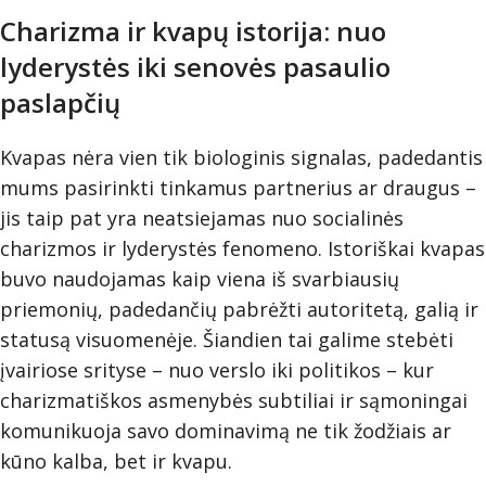
Charizma ir kvapų istorija: nuo
lyderystės iki senovės pasaulio
paslapčių
Kvapas nėra vien tik biologinis signalas, padedantis
mums pasirinkti tinkamus partnerius ar draugus –
jis taip pat yra neatsiejamas nuo socialinės
charizmos ir lyderystės fenomeno. Istoriškai kvapas
buvo naudojamas kaip viena iš svarbiausių
priemonių, padedančių pabrėžti autoritetą, galią ir
statusą visuomenėje. Šiandien tai galime stebėti
įvairiose srityse – nuo verslo iki politikos – kur
charizmatiškos asmenybės subtiliai ir sąmoningai
komunikuoja savo dominavimą ne tik žodžiais ar
kūno kalba, bet ir kvapu.