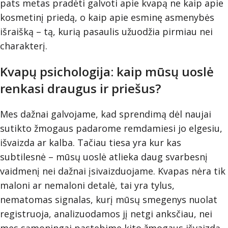
pats metas pradėti galvoti apie kvapą ne kaip apie
kosmetinį priedą, o kaip apie esminę asmenybės
išraišką – tą, kurią pasaulis užuodžia pirmiau nei
charakterį.
Kvapų psichologija: kaip mūsų uoslė
renkasi draugus ir priešus?
Mes dažnai galvojame, kad sprendimą dėl naujai
sutikto žmogaus padarome remdamiesi jo elgesiu,
išvaizda ar kalba. Tačiau tiesa yra kur kas
subtilesnė – mūsų uoslė atlieka daug svarbesnį
vaidmenį nei dažnai įsivaizduojame. Kvapas nėra tik
maloni ar nemaloni detalė, tai yra tylus,
nematomas signalas, kurį mūsų smegenys nuolat
registruoja, analizuodamos jį netgi anksčiau, nei