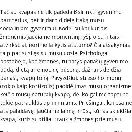
Tačiau kvapas ne tik padeda išsirinkti gyvenimo
partnerius, bet ir daro didelę įtaką mūsų
socialiniam gyvenimui. Kodėl su kai kuriais
žmonėmis jaučiame momentinį ryšį, o su kitais –
atvirkščiai, norime laikytis atstumo? Čia atsakymas
taip pat susijęs su mūsų uosle. Psichologai
pastebėjo, kad žmonės, turintys panašų gyvenimo
būdą, dietą ar emocinę būseną, dažnai skleidžia
panašų kvapų foną. Pavyzdžiui, streso hormonų
(tokio kaip kortizolis) padidėjimas mūsų organizme
keičia mūsų natūralų kvapą, dėl ko galime tapti ne
tokie patrauklūs aplinkiniams. Priešingai, kai esame
atsipalaidavę, jaučiame laimę, mūsų kūnas skleidžia
kvapą, kuris subtiliai traukia žmones prie mūsų.