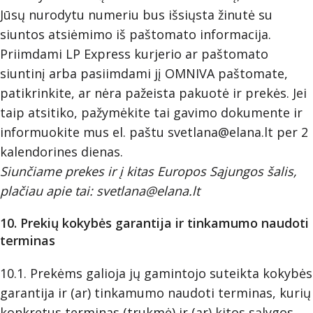
Jūsų nurodytu numeriu bus išsiųsta žinutė su
siuntos atsiėmimo iš paštomato informacija.
Priimdami LP Express kurjerio ar paštomato
siuntinį arba pasiimdami jį OMNIVA paštomate,
patikrinkite, ar nėra pažeista pakuotė ir prekės. Jei
taip atsitiko, pažymėkite tai gavimo dokumente ir
informuokite mus el. paštu
svetlana@elana.lt
per 2
kalendorines dienas.
Siunčiame prekes ir į kitas Europos Sąjungos šalis,
plačiau apie tai:
svetlana@elana.lt
10. Prekių kokybės garantija ir tinkamumo naudoti
terminas
10.1. Prekėms galioja jų gamintojo suteikta kokybės
garantija ir (ar) tinkamumo naudoti terminas, kurių
konkretus terminas (trukmė) ir (ar) kitos sąlygos,