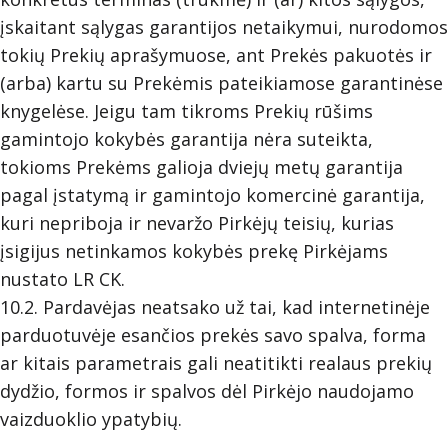
įskaitant sąlygas garantijos netaikymui, nurodomos
tokių Prekių aprašymuose, ant Prekės pakuotės ir
(arba) kartu su Prekėmis pateikiamose garantinėse
knygelėse. Jeigu tam tikroms Prekių rūšims
gamintojo kokybės garantija nėra suteikta,
tokioms Prekėms galioja dviejų metų garantija
pagal įstatymą ir gamintojo komercinė garantija,
kuri nepriboja ir nevaržo Pirkėjų teisių, kurias
įsigijus netinkamos kokybės prekę Pirkėjams
nustato LR CK.
10.2. Pardavėjas neatsako už tai, kad internetinėje
parduotuvėje esančios prekės savo spalva, forma
ar kitais parametrais gali neatitikti realaus prekių
dydžio, formos ir spalvos dėl Pirkėjo naudojamo
vaizduoklio ypatybių.