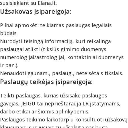
susisiekiant su Elana.lt.
Užsakovas įsipareigoja:
Pilnai apmokėti teikiamas paslaugas legaliais
būdais.
Nurodyti teisingą informaciją, kuri reikalinga
paslaugai atlikti (tikslūs gimimo duomenys
numerologijai/astrologijai, kontaktiniai duomenys
ir pan.).
Nenaudoti gaunamų paslaugų neteisėtais tikslais.
Paslaugų teikėjas įsipareigoja:
Teikti paslaugas, kurias užsisakė paslaugos
gavėjas,
JEIGU
tai neprieštarauja LR įstatymams,
darbo etikai
ar
šiomis aplinkybėmis
.
Paslaugos teikimo laikotarpiu konsultuoti užsakovą
klausimais, susijusiais su užsakyta paslauga