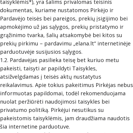
taisyklėmis*), yra šalims privalomas teisinis
dokumentas, kuriame nustatomos Pirkėjo ir
Pardavėjo teisės bei pareigos, prekių įsigijimo bei
apmokėjimo už jas sąlygos, prekių pristatymo ir
grąžinimo tvarka, šalių atsakomybė bei kitos su
prekių pirkimu – pardavimu „elana.lt“ internetinėje
parduotuvėje susijusios sąlygos.
1.2. Pardavėjas pasilieka teisę bet kuriuo metu
pakeisti, taisyti ar papildyti Taisykles,
atsižvelgdamas į teisės aktų nustatytus
reikalavimus. Apie tokius pakeitimus Pirkėjas nebus
informuotas papildomai, todėl rekomenduojama
nuolat peržiūrėti naudojimosi taisykles bei
privatumo politiką. Pirkėjui nesutikus su
pakeistomis taisyklėmis, jam draudžiama naudotis
šia internetine parduotuve.