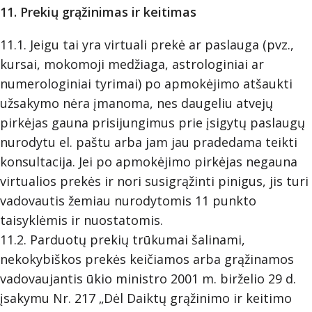
11. Prekių grąžinimas ir keitimas
11.1. Jeigu tai yra virtuali prekė ar paslauga (pvz.,
kursai, mokomoji medžiaga, astrologiniai ar
numerologiniai tyrimai) po apmokėjimo atšaukti
užsakymo nėra įmanoma, nes daugeliu atvejų
pirkėjas gauna prisijungimus prie įsigytų paslaugų
nurodytu el. paštu arba jam jau pradedama teikti
konsultacija. Jei po apmokėjimo pirkėjas negauna
virtualios prekės ir nori susigrąžinti pinigus, jis turi
vadovautis žemiau nurodytomis 11 punkto
taisyklėmis ir nuostatomis.
11.2. Parduotų prekių trūkumai šalinami,
nekokybiškos prekės keičiamos arba grąžinamos
vadovaujantis ūkio ministro 2001 m. birželio 29 d.
įsakymu Nr. 217 „Dėl Daiktų grąžinimo ir keitimo