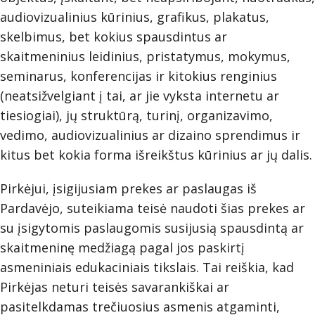
audiovizualinius kūrinius, grafikus, plakatus,
skelbimus, bet kokius spausdintus ar
skaitmeninius leidinius, pristatymus, mokymus,
seminarus, konferencijas ir kitokius renginius
(neatsižvelgiant į tai, ar jie vyksta internetu ar
tiesiogiai), jų struktūrą, turinį, organizavimo,
vedimo, audiovizualinius ar dizaino sprendimus ir
kitus bet kokia forma išreikštus kūrinius ar jų dalis.
Pirkėjui, įsigijusiam prekes ar paslaugas iš
Pardavėjo, suteikiama teisė naudoti šias prekes ar
su įsigytomis paslaugomis susijusią spausdintą ar
skaitmeninę medžiagą pagal jos paskirtį
asmeniniais edukaciniais tikslais. Tai reiškia, kad
Pirkėjas neturi teisės savarankiškai ar
pasitelkdamas trečiuosius asmenis atgaminti,