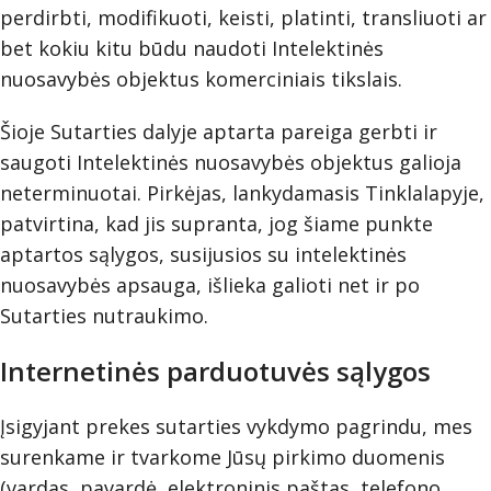
perdirbti, modifikuoti, keisti, platinti, transliuoti ar
bet kokiu kitu būdu naudoti Intelektinės
nuosavybės objektus komerciniais tikslais.
Šioje Sutarties dalyje aptarta pareiga gerbti ir
saugoti Intelektinės nuosavybės objektus galioja
neterminuotai. Pirkėjas, lankydamasis Tinklalapyje,
patvirtina, kad jis supranta, jog šiame punkte
aptartos sąlygos, susijusios su intelektinės
nuosavybės apsauga, išlieka galioti net ir po
Sutarties nutraukimo.
Internetinės parduotuvės sąlygos
Įsigyjant prekes sutarties vykdymo pagrindu, mes
surenkame ir tvarkome Jūsų pirkimo duomenis
(vardas, pavardė, elektroninis paštas, telefono