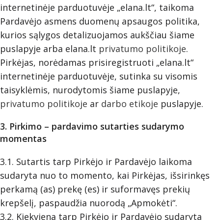
internetinėje parduotuvėje „elana.lt“, taikoma
Pardavėjo asmens duomenų apsaugos politika,
kurios sąlygos detalizuojamos aukščiau šiame
puslapyje arba elana.lt
privatumo politikoje
.
Pirkėjas, norėdamas prisiregistruoti „elana.lt“
internetinėje parduotuvėje, sutinka su visomis
taisyklėmis, nurodytomis šiame puslapyje,
privatumo politikoje
ar
darbo etikoje
puslapyje.
3. Pirkimo – pardavimo sutarties sudarymo
momentas
3.1. Sutartis tarp Pirkėjo ir Pardavėjo laikoma
sudaryta nuo to momento, kai Pirkėjas, išsirinkęs
perkamą (as) prekę (es) ir suformavęs prekių
krepšelį, paspaudžia nuorodą „Apmokėti“.
3.2. Kiekviena tarp Pirkėjo ir Pardavėjo sudaryta