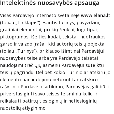
Intelektinės nuosavybės apsauga
Visas Pardavėjo interneto svetainėje
www.elana.lt
(toliau „Tinklapis“) esantis turinys, pavyzdžiui,
grafiniai elementai, prekių ženklai, logotipai,
piktogramos, išeities kodai, tekstai, nuotraukos,
garso ir vaizdo įrašai, kiti autorių teisių objektai
(toliau „Turinys“), priklauso išimtinai Pardavėjui
nuosavybės teise arba yra Pardavėjo teisėtai
naudojami trečiųjų asmenų Pardavėjui suteiktų
teisių pagrindu. Dėl bet kokio Turinio ar atskirų jo
elementų panaudojimo neturint tam atskiro
rašytinio Pardavėjo sutikimo, Pardavėjas gali būti
priverstas ginti savo teises teisminiu keliu ir
reikalauti patirtų tiesioginių ir netiesioginių
nuostolių atlyginimo.