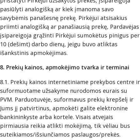
pristatyti Pirkėjui užsakytos prekės, įsipareigoja
pasiūlyti analogišką ar kiek įmanoma savo
savybėmis panašesnę prekę. Pirkėjui atsisakius
priimti analogišką ar panašiausią prekę, Pardavėjas
įsipareigoja grąžinti Pirkėjui sumokėtus pinigus per
10 (dešimt) darbo dienų, jeigu buvo atliktas
išankstinis apmokėjimas.
8. Prekių kainos, apmokėjimo tvarka ir terminai
8.1. Prekių kainos internetiniame prekybos centre ir
suformuotame užsakyme nurodomos eurais su
PVM. Parduotuvėje, suformavus prekių krepšelį ir
Jums jį patvirtinus, apmokėti galite elektronine
bankininkyste arba kortele. Visais atvejais
pirmiausia reikia atlikti mokėjimą, tik vėliau bus
suteikiamos/išsiunčiamos paslaugos/prekės.