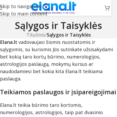
Skip to navigation
Skip to main content
Sąlygos ir Taisyklės
Titulinis
/
Sąlygos ir Taisyklės
Elana.lt
vadovaujasi šiomis nuostatomis ir
sąlygomis, su kuriomis Jūs sutinkate užsisakydami
bet kokią taro kortų būrimo, numerologijos,
astrologijos paslaugą, mokymų kursus ar
naudodamiesi bet kokia kita Elana.lt teikiama
paslauga.
Teikiamos paslaugos ir įsipareigojimai
Elana.lt teikia būrimo taro kortomis,
numerologijos, astrologijos, taip pat dvasinio