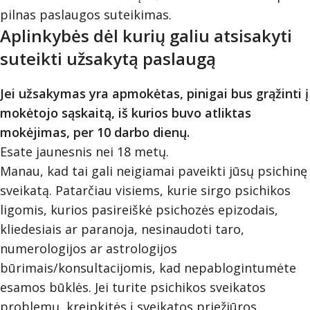
pilnas paslaugos suteikimas.
Aplinkybės dėl kurių galiu atsisakyti
suteikti užsakytą paslaugą
Jei užsakymas yra apmokėtas, pinigai bus grąžinti į
mokėtojo sąskaitą, iš kurios buvo atliktas
mokėjimas, per 10 darbo dienų.
Esate jaunesnis nei 18 metų.
Manau, kad tai gali neigiamai paveikti jūsų psichinę
sveikatą. Patarčiau visiems, kurie sirgo psichikos
ligomis, kurios pasireiškė psichozės epizodais,
kliedesiais ar paranoja, nesinaudoti taro,
numerologijos ar astrologijos
būrimais/konsultacijomis, kad nepablogintumėte
esamos būklės. Jei turite psichikos sveikatos
problemų, kreipkitės į sveikatos priežiūros