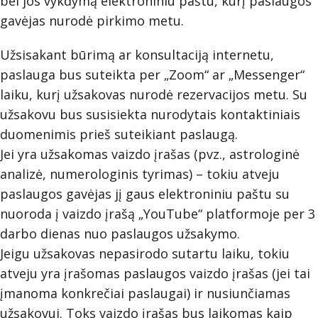
bei jos vykdymą elektroniniu paštu, kurį paslaugos
gavėjas nurodė pirkimo metu.
Užsisakant būrimą ar konsultaciją internetu,
paslauga bus suteikta per „Zoom“ ar „Messenger“
laiku, kurį užsakovas nurodė rezervacijos metu. Su
užsakovu bus susisiekta nurodytais kontaktiniais
duomenimis prieš suteikiant paslaugą.
Jei yra užsakomas vaizdo įrašas (pvz., astrologinė
analizė, numerologinis tyrimas) – tokiu atveju
paslaugos gavėjas jį gaus elektroniniu paštu su
nuoroda į vaizdo įrašą „YouTube“ platformoje per 3
darbo dienas nuo paslaugos užsakymo.
Jeigu užsakovas nepasirodo sutartu laiku, tokiu
atveju yra įrašomas paslaugos vaizdo įrašas (jei tai
įmanoma konkrečiai paslaugai) ir nusiunčiamas
užsakovui. Toks vaizdo įrašas bus laikomas kaip