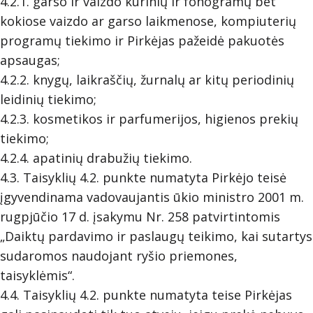
4.2.1. garso ir vaizdo kūrinių ir fonogramų bet
kokiose vaizdo ar garso laikmenose, kompiuterių
programų tiekimo ir Pirkėjas pažeidė pakuotės
apsaugas;
4.2.2. knygų, laikraščių, žurnalų ar kitų periodinių
leidinių tiekimo;
4.2.3. kosmetikos ir parfumerijos, higienos prekių
tiekimo;
4.2.4. apatinių drabužių tiekimo.
4.3. Taisyklių 4.2. punkte numatyta Pirkėjo teisė
įgyvendinama vadovaujantis ūkio ministro 2001 m.
rugpjūčio 17 d. įsakymu Nr. 258 patvirtintomis
„Daiktų pardavimo ir paslaugų teikimo, kai sutartys
sudaromos naudojant ryšio priemones,
taisyklėmis“.
4.4. Taisyklių 4.2. punkte numatyta teise Pirkėjas