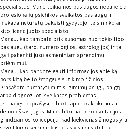
specialistus. Mano teikiamos paslaugos nepakeičia
profesionalių psichikos sveikatos paslaugų ir
niekada neturėtų pakeisti gydytojo, teisininko ar
kito licencijuoto specialisto.
Manau, kad tampate priklausomas nuo tokio tipo
paslaugų (taro, numerologijos, astrologijos) ir tai
gali pakenkti jūsų asmeniniam sprendimų
priėmimui.
Manau, kad bandote gauti informacijos apie ką
nors kitą be to žmogaus sutikimo / žinios.
Prašašote numatyti mirtis, gimimų ar ligų baigtį
arba diagnozuoti sveikatos problemas.
Jei manęs paprašysite burti apie prakeikimus ar
demoniškas jėgas. Mano būrimai ir konsultacijos
grindžiamos koncepcija, kad kiekvienas žmogus yra
savo likimo šeimininkas, ir aš visada sutelkiu