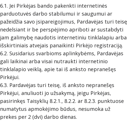
6.1. Jei Pirkėjas bando pakenkti internetinės
parduotuvės darbo stabilumui ir saugumui ar
pažeidžia savo įsipareigojimus, Pardavėjas turi teisę
nedelsiant ir be perspėjimo apriboti ar sustabdyti
jam galimybę naudotis internetiniu tinklalapiu arba
išskirtiniais atvejais panaikinti Pirkėjo registraciją.
6.2. Susidarius svarbioms aplinkybėms, Pardavėjas
gali laikinai arba visai nutraukti internetinio
tinklalapio veiklą, apie tai iš anksto nepranešęs
Pirkėjui.
6.3. Pardavėjas turi teisę, iš anksto nepranešęs
Pirkėjui, anuliuoti jo užsakymą, jeigu Pirkėjas,
pasirinkęs Taisyklių 8.2.1., 8.2.2. ar 8.2.3. punktuose
numatytus apmokėjimo būdus, nesumoka už
prekes per 2 (dvi) darbo dienas.