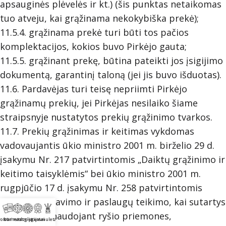
apsauginės plėvelės ir kt.) (šis punktas netaikomas
tuo atveju, kai grąžinama nekokybiška prekė);
11.5.4. grąžinama prekė turi būti tos pačios
komplektacijos, kokios buvo Pirkėjo gauta;
11.5.5. grąžinant prekę, būtina pateikti jos įsigijimo
dokumentą, garantinį taloną (jei jis buvo išduotas).
11.6. Pardavėjas turi teisę nepriimti Pirkėjo
grąžinamų prekių, jei Pirkėjas nesilaiko šiame
straipsnyje nustatytos prekių grąžinimo tvarkos.
11.7. Prekių grąžinimas ir keitimas vykdomas
vadovaujantis ūkio ministro 2001 m. birželio 29 d.
įsakymu Nr. 217 patvirtintomis „Daiktų grąžinimo ir
keitimo taisyklėmis“ bei ūkio ministro 2001 m.
rugpjūčio 17 d. įsakymu Nr. 258 patvirtintomis
„Daiktų pardavimo ir paslaugų teikimo, kai sutartys
sudaromos naudojant ryšio priemones,
ro būrimas
Numerologija
Astrologija
Kursai
Amuletai