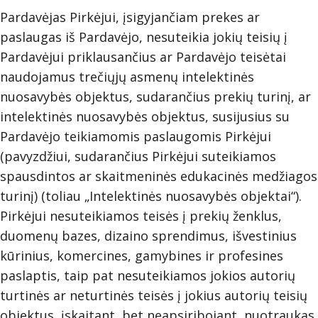
Pardavėjas Pirkėjui, įsigyjančiam prekes ar
paslaugas iš Pardavėjo, nesuteikia jokių teisių į
Pardavėjui priklausančius ar Pardavėjo teisėtai
naudojamus trečiųjų asmenų intelektinės
nuosavybės objektus, sudarančius prekių turinį, ar
intelektinės nuosavybės objektus, susijusius su
Pardavėjo teikiamomis paslaugomis Pirkėjui
(pavyzdžiui, sudarančius Pirkėjui suteikiamos
spausdintos ar skaitmeninės edukacinės medžiagos
turinį) (toliau „Intelektinės nuosavybės objektai“).
Pirkėjui nesuteikiamos teisės į prekių ženklus,
duomenų bazes, dizaino sprendimus, išvestinius
kūrinius, komercines, gamybines ir profesines
paslaptis, taip pat nesuteikiamos jokios autorių
turtinės ar neturtinės teisės į jokius autorių teisių
objektus, įskaitant, bet neapsiribojant, nuotraukas,