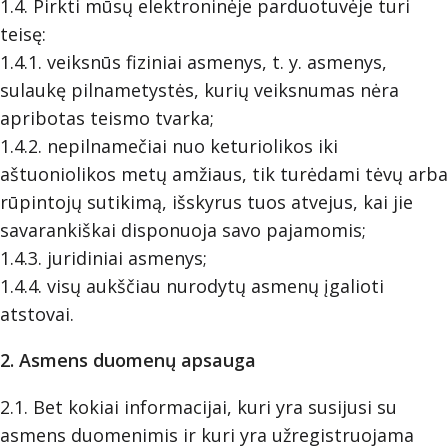
1.4. Pirkti mūsų elektroninėje parduotuvėje turi
teisę:
1.4.1. veiksnūs fiziniai asmenys, t. y. asmenys,
sulaukę pilnametystės, kurių veiksnumas nėra
apribotas teismo tvarka;
1.4.2. nepilnamečiai nuo keturiolikos iki
aštuoniolikos metų amžiaus, tik turėdami tėvų arba
rūpintojų sutikimą, išskyrus tuos atvejus, kai jie
savarankiškai disponuoja savo pajamomis;
1.4.3. juridiniai asmenys;
1.4.4. visų aukščiau nurodytų asmenų įgalioti
atstovai.
2. Asmens duomenų apsauga
2.1. Bet kokiai informacijai, kuri yra susijusi su
asmens duomenimis ir kuri yra užregistruojama