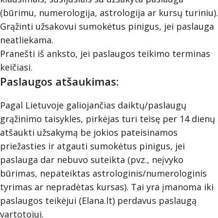
(būrimu, numerologija, astrologija ar kursų turiniu).
Grąžinti užsakovui sumokėtus pinigus, jei paslauga
neatliekama.
Pranešti iš anksto, jei paslaugos teikimo terminas
keičiasi.
Paslaugos atšaukimas:
Pagal Lietuvoje galiojančias daiktų/paslaugų
grąžinimo taisykles, pirkėjas turi teisę per 14 dienų
atšaukti užsakymą be jokios pateisinamos
priežasties ir atgauti sumokėtus pinigus, jei
paslauga dar nebuvo suteikta (pvz., neįvyko
būrimas, nepateiktas astrologinis/numerologinis
tyrimas ar nepradėtas kursas). Tai yra įmanoma iki
paslaugos teikėjui (Elana.lt) perdavus paslaugą
vartotojui.