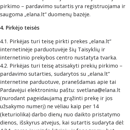
pirkimo – pardavimo sutartis yra registruojama ir
saugoma „elana.lt“ duomenų bazėje.
4. Pirkėjo teisės
4.1. Pirkėjas turi teisę pirkti prekes „elana.lt“
internetinėje parduotuvėje šių Taisyklių ir
internetinio prekybos centro nustatyta tvarka.
4.2. Pirkėjas turi teisę atsisakyti prekių pirkimo –
pardavimo sutarties, sudarytos su „elana.lt“
internetine parduotuve, pranešdamas apie tai
Pardavėjui elektroniniu paštu:
svetlana@elana.lt
(nurodant pageidaujamą grąžinti prekę ir jos
užsakymo numerį) ne vėliau kaip per 14
(keturiolika) darbo dienų nuo daikto pristatymo
dienos, išskyrus atvejus, kai sutartis sudaryta dėl: