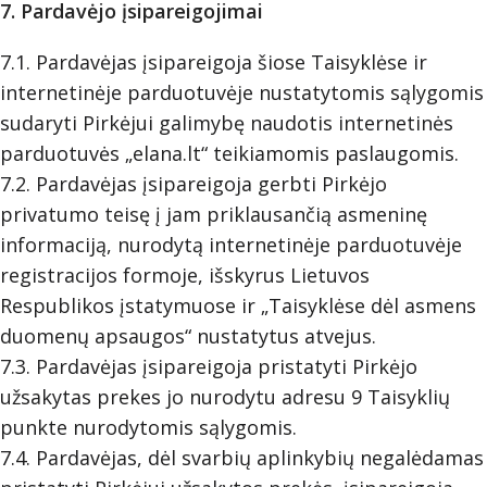
7. Pardavėjo įsipareigojimai
7.1. Pardavėjas įsipareigoja šiose Taisyklėse ir
internetinėje parduotuvėje nustatytomis sąlygomis
sudaryti Pirkėjui galimybę naudotis internetinės
parduotuvės „elana.lt“ teikiamomis paslaugomis.
7.2. Pardavėjas įsipareigoja gerbti Pirkėjo
privatumo teisę į jam priklausančią asmeninę
informaciją, nurodytą internetinėje parduotuvėje
registracijos formoje, išskyrus Lietuvos
Respublikos įstatymuose ir „Taisyklėse dėl asmens
duomenų apsaugos“ nustatytus atvejus.
7.3. Pardavėjas įsipareigoja pristatyti Pirkėjo
užsakytas prekes jo nurodytu adresu 9 Taisyklių
punkte nurodytomis sąlygomis.
7.4. Pardavėjas, dėl svarbių aplinkybių negalėdamas