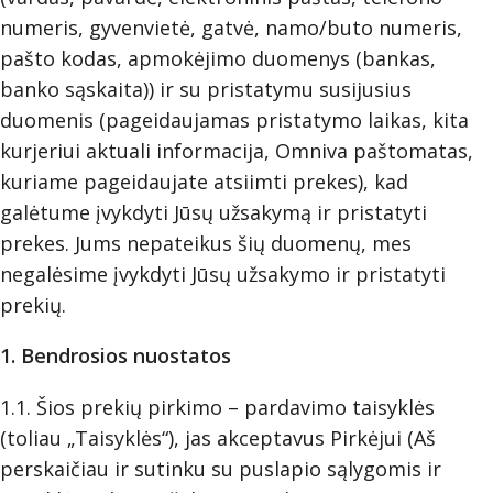
numeris, gyvenvietė, gatvė, namo/buto numeris,
pašto kodas, apmokėjimo duomenys (bankas,
banko sąskaita)) ir su pristatymu susijusius
duomenis (pageidaujamas pristatymo laikas, kita
kurjeriui aktuali informacija, Omniva paštomatas,
kuriame pageidaujate atsiimti prekes), kad
galėtume įvykdyti Jūsų užsakymą ir pristatyti
prekes. Jums nepateikus šių duomenų, mes
negalėsime įvykdyti Jūsų užsakymo ir pristatyti
prekių.
1. Bendrosios nuostatos
1.1. Šios prekių pirkimo – pardavimo taisyklės
(toliau „Taisyklės“), jas akceptavus Pirkėjui (Aš
perskaičiau ir sutinku su puslapio sąlygomis ir