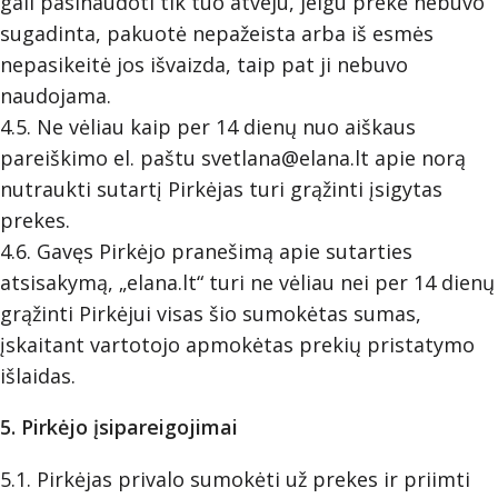
gali pasinaudoti tik tuo atveju, jeigu prekė nebuvo
sugadinta, pakuotė nepažeista arba iš esmės
nepasikeitė jos išvaizda, taip pat ji nebuvo
naudojama.
4.5. Ne vėliau kaip per 14 dienų nuo aiškaus
pareiškimo el. paštu
svetlana@elana.lt
apie norą
nutraukti sutartį Pirkėjas turi grąžinti įsigytas
prekes.
4.6. Gavęs Pirkėjo pranešimą apie sutarties
atsisakymą, „elana.lt“ turi ne vėliau nei per 14 dienų
grąžinti Pirkėjui visas šio sumokėtas sumas,
įskaitant vartotojo apmokėtas prekių pristatymo
išlaidas.
5. Pirkėjo įsipareigojimai
5.1. Pirkėjas privalo sumokėti už prekes ir priimti