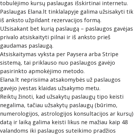
tobulėjimo kursų paslaugas išskirtinai internetu.
Paslaugas Elana.lt tinklalapyje galima užsisakyti tik
iš anksto užpildant rezervacijos formą.
Užsisakant bet kurią paslaugą – paslaugos gavėjas
privalo atsiskaityti pilnai ir iš anksto prieš
gaudamas paslaugą.
Atsiskaitymas vyksta per Paysera arba Stripe
sistemą, tai priklauso nuo paslaugos gavėjo
pasirinkto apmokėjimo metodo.
Elana.lt neprisiima atsakomybės už paslaugos
gavėjo įvestas klaidas užsakymo metu.
Reiktų žinoti, kad užsakytų paslaugų tipo keisti
negalima, tačiau užsakytų paslaugų (būrimo,
numerologijos, astrologijos konsultacijos ar kursų)
datą ir laiką galima keisti likus ne mažiau kaip 48
valandoms iki paslaugos suteikimo pradžios