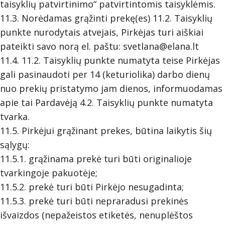
taisyklių patvirtinimo“ patvirtintomis taisyklėmis.
11.3. Norėdamas grąžinti prekę(es) 11.2. Taisyklių
punkte nurodytais atvejais, Pirkėjas turi aiškiai
pateikti savo norą el. paštu:
svetlana@elana.lt
11.4. 11.2. Taisyklių punkte numatyta teise Pirkėjas
gali pasinaudoti per 14 (keturiolika) darbo dienų
nuo prekių pristatymo jam dienos, informuodamas
apie tai Pardavėją 4.2. Taisyklių punkte numatyta
tvarka.
11.5. Pirkėjui grąžinant prekes, būtina laikytis šių
sąlygų:
11.5.1. grąžinama prekė turi būti originalioje
tvarkingoje pakuotėje;
11.5.2. prekė turi būti Pirkėjo nesugadinta;
11.5.3. prekė turi būti nepraradusi prekinės
išvaizdos (nepažeistos etiketės, nenuplėštos