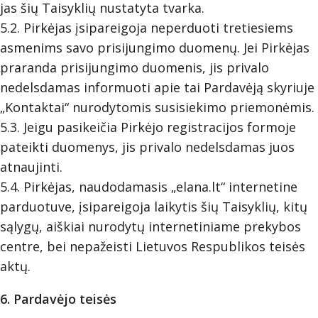
jas šių Taisyklių nustatyta tvarka.
5.2. Pirkėjas įsipareigoja neperduoti tretiesiems
asmenims savo prisijungimo duomenų. Jei Pirkėjas
praranda prisijungimo duomenis, jis privalo
nedelsdamas informuoti apie tai Pardavėją skyriuje
„Kontaktai“ nurodytomis susisiekimo priemonėmis.
5.3. Jeigu pasikeičia Pirkėjo registracijos formoje
pateikti duomenys, jis privalo nedelsdamas juos
atnaujinti.
5.4. Pirkėjas, naudodamasis „elana.lt“ internetine
parduotuve, įsipareigoja laikytis šių Taisyklių, kitų
sąlygų, aiškiai nurodytų internetiniame prekybos
centre, bei nepažeisti Lietuvos Respublikos teisės
aktų.
6. Pardavėjo teisės