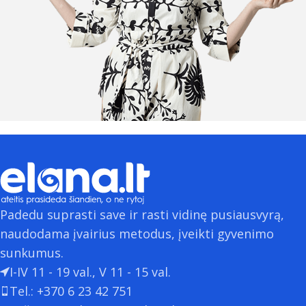
Padedu suprasti save ir rasti vidinę pusiausvyrą,
naudodama įvairius metodus, įveikti gyvenimo
sunkumus.
I-IV 11 - 19 val., V 11 - 15 val.
Tel.: +370 6 23 42 751