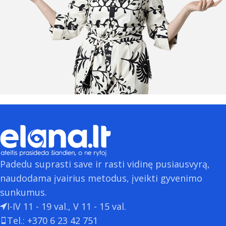
Padedu suprasti save ir rasti vidinę pusiausvyrą,
naudodama įvairius metodus, įveikti gyvenimo
sunkumus.
I-IV 11 - 19 val., V 11 - 15 val.
Tel.: +370 6 23 42 751