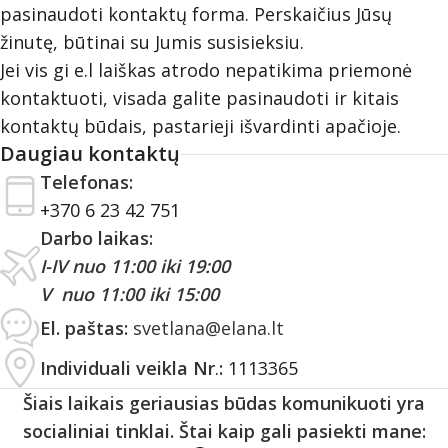
pasinaudoti kontaktų forma. Perskaičius Jūsų
žinutę, būtinai su Jumis susisieksiu.
Jei vis gi e.l laiškas atrodo nepatikima priemonė
kontaktuoti, visada galite pasinaudoti ir kitais
kontaktų būdais, pastarieji išvardinti apačioje.
Daugiau kontaktų
Telefonas:
+370 6 23 42 751
Darbo laikas:
I-IV nuo 11:00 iki 19:00
V nuo 11:00 iki 15:00
El. paštas:
svetlana@elana.lt
Individuali veikla Nr
.
:
1113365
Šiais laikais geriausias būdas komunikuoti yra
socialiniai tinklai. Štai kaip gali pasiekti mane: