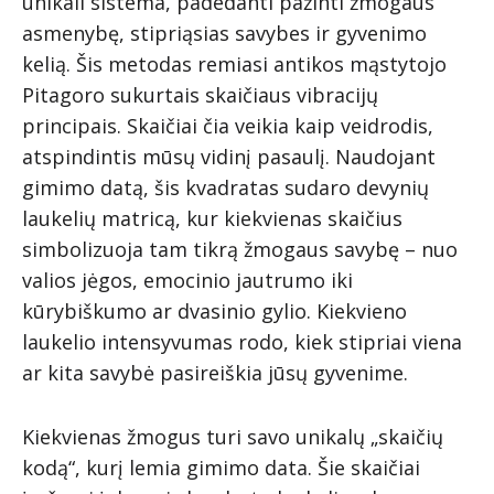
unikali sistema, padedanti pažinti žmogaus
asmenybę, stipriąsias savybes ir gyvenimo
kelią. Šis metodas remiasi antikos mąstytojo
Pitagoro sukurtais skaičiaus vibracijų
principais. Skaičiai čia veikia kaip veidrodis,
atspindintis mūsų vidinį pasaulį. Naudojant
gimimo datą, šis kvadratas sudaro devynių
laukelių matricą, kur kiekvienas skaičius
simbolizuoja tam tikrą žmogaus savybę – nuo
valios jėgos, emocinio jautrumo iki
kūrybiškumo ar dvasinio gylio. Kiekvieno
laukelio intensyvumas rodo, kiek stipriai viena
ar kita savybė pasireiškia jūsų gyvenime.
Kiekvienas žmogus turi savo unikalų „skaičių
kodą“, kurį lemia gimimo data. Šie skaičiai