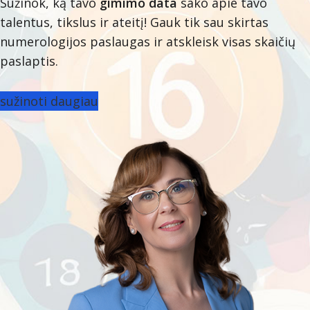
Sužinok, ką tavo
gimimo data
sako apie tavo
talentus, tikslus ir ateitį! Gauk tik sau skirtas
numerologijos paslaugas ir atskleisk visas skaičių
paslaptis.
sužinoti daugiau