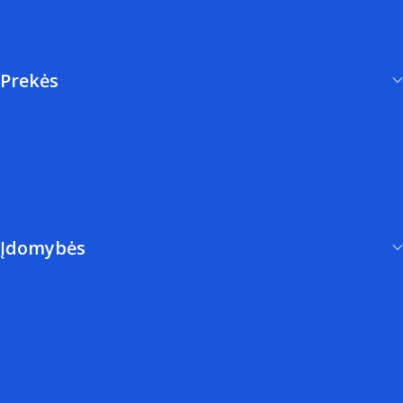
Numerologija
Astrologija
Prekės
Kursai
Amuletai
Elana Plius
Įdomybės
Apie Mane
Straipsniai
Mėnulio Kalendorius
Dienos Taroskopas