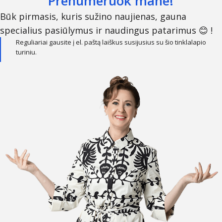
Prenumeruok mane!
Būk pirmasis, kuris sužino naujienas, gauna
specialius pasiūlymus ir naudingus patarimus 😊 !
Reguliariai gausite į el. paštą laiškus susijusius su šio tinklalapio
turiniu.