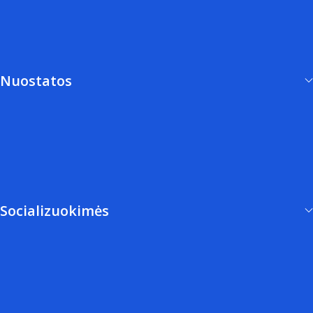
Įsiburk pats
Pitagoro Kvadratas
Nuostatos
Privatumo Politika
Sąlygos ir Taisyklės
Darbo Etika
Socializuokimės
Youtube
Instagram
Facebook