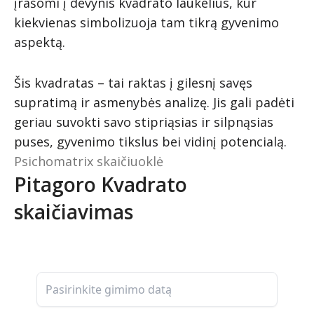
įrašomi į devynis kvadrato laukelius, kur
kiekvienas simbolizuoja tam tikrą gyvenimo
aspektą.
Šis kvadratas – tai raktas į gilesnį savęs
supratimą ir asmenybės analizę. Jis gali padėti
geriau suvokti savo stipriąsias ir silpnąsias
puses, gyvenimo tikslus bei vidinį potencialą.
Psichomatrix skaičiuoklė
Pitagoro Kvadrato
skaičiavimas