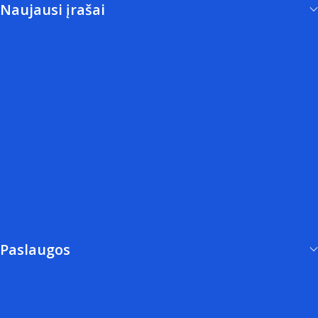
Naujausi įrašai
Kas yra santykiai, kodėl
jie griūva ir kaip juos
kurti stiprius?
25 Vas 2026
Asmenybė turi kvapą. Ir
pasaulis jį užuodžia
pirmiau nei charakterį.
11 Bir 2025
Paslaugos
Taro Kortų Būrimas