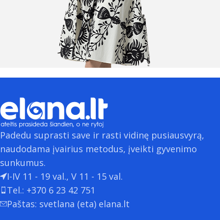
Padedu suprasti save ir rasti vidinę pusiausvyrą,
naudodama įvairius metodus, įveikti gyvenimo
sunkumus.
I-IV 11 - 19 val., V 11 - 15 val.
Tel.: +370 6 23 42 751
Paštas: svetlana (eta) elana.lt