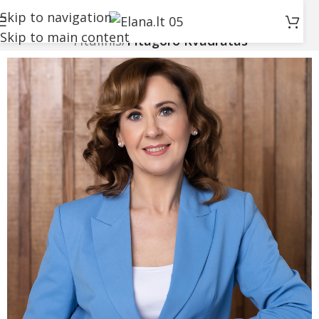
Pitagoro Kvadratas
Skip to navigation
Skip to main content
Titulinis
/
Pitagoro Kvadratas