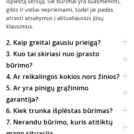
išplėstą versiją. Šie būrimai yra suasmeninti,
gilūs ir viešai neprieinami, todėl jie padės
atrasti atsakymus į aktualiausius jūsų
klausimus.
2. Kaip greitai gausiu prieigą?
3. Kuo tai skiriasi nuo įprasto
būrimo?
4. Ar reikalingos kokios nors žinios?
5. Ar yra pinigų grąžinimo
garantija?
6. Kiek trunka išplėstas būrimas?
7. Nerandu būrimo, kuris atitiktų
mano situaciją...