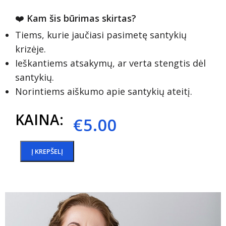
❤️
Kam šis būrimas skirtas?
Tiems, kurie jaučiasi pasimetę santykių
krizėje.
Ieškantiems atsakymų, ar verta stengtis dėl
santykių.
Norintiems aiškumo apie santykių ateitį.
KAINA:
€
5.00
Į KREPŠELĮ