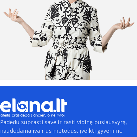
Padedu suprasti save ir rasti vidinę pusiausvyrą,
naudodama įvairius metodus, įveikti gyvenimo