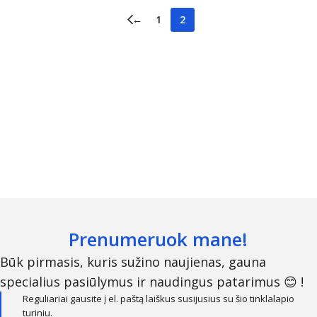
←
1
2
Prenumeruok mane!
Būk pirmasis, kuris sužino naujienas, gauna
specialius pasiūlymus ir naudingus patarimus 😊 !
Reguliariai gausite į el. paštą laiškus susijusius su šio tinklalapio
turiniu.